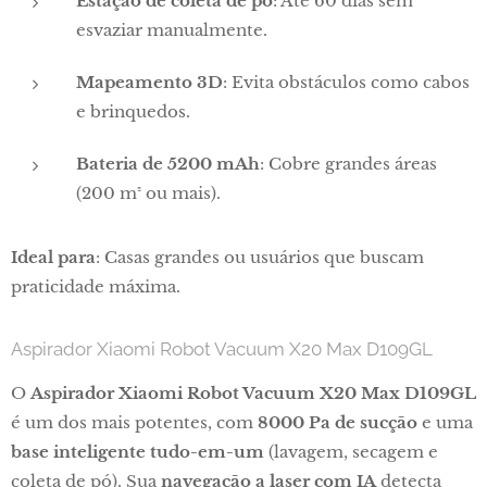
Estação de coleta de pó
: Até 60 dias sem
esvaziar manualmente.
Mapeamento 3D
: Evita obstáculos como cabos
e brinquedos.
Bateria de 5200 mAh
: Cobre grandes áreas
(200 m² ou mais).
Ideal para
: Casas grandes ou usuários que buscam
praticidade máxima.
Aspirador Xiaomi Robot Vacuum X20 Max D109GL
O
Aspirador Xiaomi Robot Vacuum X20 Max D109GL
é um dos mais potentes, com
8000 Pa de sucção
e uma
base inteligente tudo-em-um
(lavagem, secagem e
coleta de pó). Sua
navegação a laser com IA
detecta