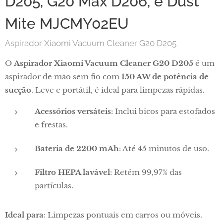
D205, G20 Max D206, e Dust
Mite MJCMY02EU
Aspirador Xiaomi Vacuum Cleaner G20 D205
O
Aspirador Xiaomi Vacuum Cleaner G20 D205
é um
aspirador de mão sem fio com
150 AW de potência de
sucção
. Leve e portátil, é ideal para limpezas rápidas.
Acessórios versáteis
: Inclui bicos para estofados
e frestas.
Bateria de 2200 mAh
: Até 45 minutos de uso.
Filtro HEPA lavável
: Retém 99,97% das
partículas.
Ideal para
: Limpezas pontuais em carros ou móveis.