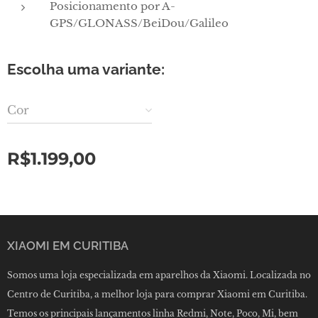
Posicionamento por A-
GPS/GLONASS/BeiDou/Galileo
Escolha uma variante:
Cor
R$
1.199,00
XIAOMI EM CURITIBA
Somos uma loja especializada em aparelhos da Xiaomi. Localizada no
Centro de Curitiba, a melhor loja para comprar Xiaomi em Curitiba.
Temos os principais lançamentos linha Redmi, Note, Poco, Mi, bem