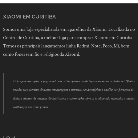
XIAOMI EM CURITIBA
Somos uma loja especializada em aparelhos da Xiaomi. Localizada no
Centro de Curitiba, a melhor loja para comprar Xiaomi em Curitiba.
Temos os principais lançamentos linha Redmi, Note, Poco, Mi, bem
como fones sem fio e relógios da Xiaomi.
Os preços e condições de pagamento são válidos para o dia de hoje e exclusivas via Internet. Ofertas
válidas até o término de nossos estoques para a Internet. Vendas sujeitas à análise, confirmação de
dados e estoque. As imagens são ilustrativas e informações sobre os produtos são resumidas e sujeitas
à alteração sem aviso prévio .