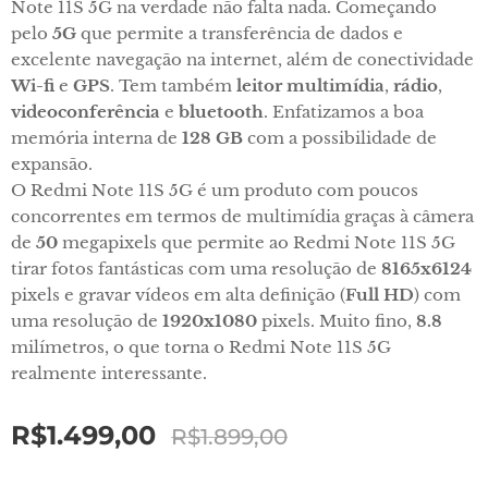
Note 11S 5G na verdade não falta nada. Começando
pelo
5G
que permite a transferência de dados e
excelente navegação na internet, além de conectividade
Wi-fi
e
GPS
. Tem também
leitor multimídia
,
rádio
,
videoconferência
e
bluetooth
. Enfatizamos a boa
memória interna de
128 GB
com a possibilidade de
expansão.
O Redmi Note 11S 5G é um produto com poucos
concorrentes em termos de multimídia graças à câmera
de
50
megapixels que permite ao Redmi Note 11S 5G
tirar fotos fantásticas com uma resolução de
8165x6124
pixels e gravar vídeos em alta definição (
Full HD
) com
uma resolução de
1920x1080
pixels. Muito fino,
8.8
milímetros, o que torna o Redmi Note 11S 5G
realmente interessante.
R$
1.499,00
R$
1.899,00