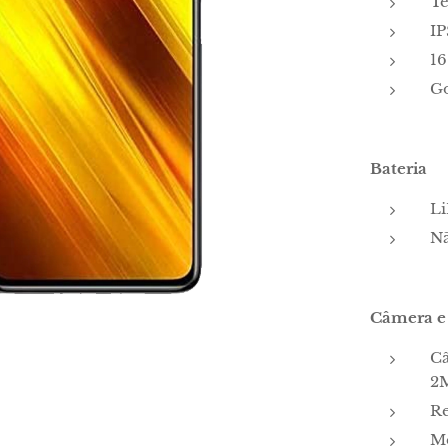
Te
IP
16
Go
Bateria
Li
Nã
Câmera e
Câ
2M
R
Me