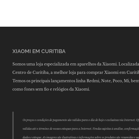
XIAOMI EM CURITIBA
Somos uma loja especializada em aparelhos da Xiaomi. Localizad
Centro de Curitiba, a melhor loja para comprar Xiaomi em Curiti
Temos os principais lançamentos linha Redmi, Note, Poco, Mi, be
como fones sem fio e relógios da Xiaomi.
Os preços e condições de pagamento são válidos para o dia de hoje e exclusivas via Internet. Of
válidas até o término de nossos estoques para a Internet. Vendas sujeitas à análise, confirmaçã
dados e estoque. As imagens são ilustrativas e informações sobre os produtos são resumidas e suj