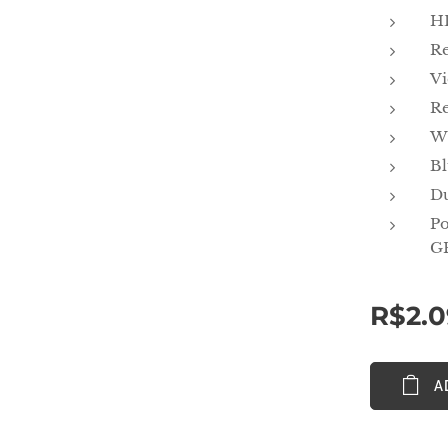
H
Re
Vi
Re
Wi
Bl
Du
Po
G
R$
2.
A