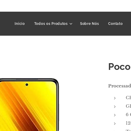
Início
Todos os Produtos
Sobre Nós
Contato
Poco
Processa
C
G
6
1