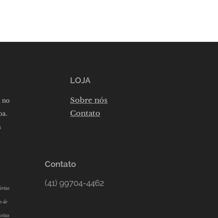
LOJA
Sobre nós
a no
Contato
ba.
m
Contato
(41) 99704-4462
ertas
o de
eitas