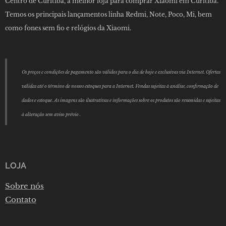
Centro de Curitiba, a melhor loja para comprar Xiaomi em Curitiba.
Temos os principais lançamentos linha Redmi, Note, Poco, Mi, bem
como fones sem fio e relógios da Xiaomi.
Os preços e condições de pagamento são válidos para o dia de hoje e exclusivas via Internet. Ofertas
válidas até o término de nossos estoques para a Internet. Vendas sujeitas à análise, confirmação de
dados e estoque. As imagens são ilustrativas e informações sobre os produtos são resumidas e sujeitas
à alteração sem aviso prévio .
LOJA
Sobre nós
Contato