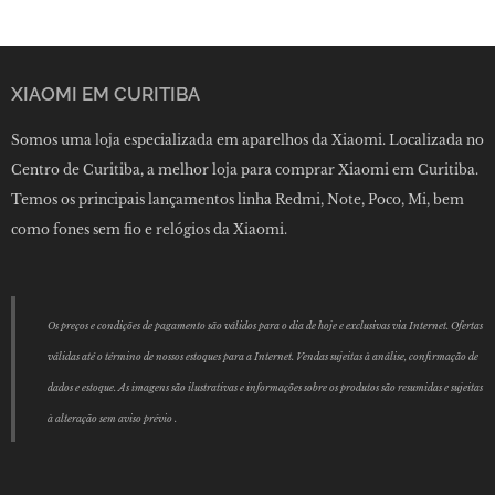
XIAOMI EM CURITIBA
Somos uma loja especializada em aparelhos da Xiaomi. Localizada no
Centro de Curitiba, a melhor loja para comprar Xiaomi em Curitiba.
Temos os principais lançamentos linha Redmi, Note, Poco, Mi, bem
como fones sem fio e relógios da Xiaomi.
Os preços e condições de pagamento são válidos para o dia de hoje e exclusivas via Internet. Ofertas
válidas até o término de nossos estoques para a Internet. Vendas sujeitas à análise, confirmação de
dados e estoque. As imagens são ilustrativas e informações sobre os produtos são resumidas e sujeitas
à alteração sem aviso prévio .